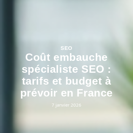
SEO
Coût embauche
spécialiste SEO :
tarifs et budget à
prévoir en France
7 janvier 2026