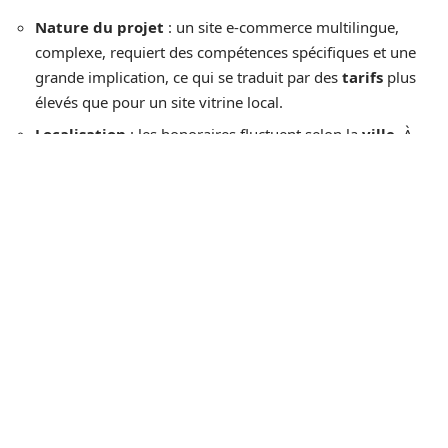
Nature du projet
: un site e-commerce multilingue,
complexe, requiert des compétences spécifiques et une
grande implication, ce qui se traduit par des
tarifs
plus
élevés que pour un site vitrine local.
Localisation
: les honoraires fluctuent selon la
ville
. À
Paris, le
salaire moyen consultant
ou les tarifs d’une
prestation dépassent fréquemment ceux de Lille ou
Bordeaux. La pression concurrentielle et le coût de la vie
jouent un rôle direct.
Approche méthodologique
: certains spécialistes
privilégient un audit technique exhaustif, d’autres
préfèrent se concentrer sur l’optimisation éditoriale ou le
netlinking. Le degré de détail de l’accompagnement
influe sur le
budget
final.
Exigence attendue
: la promesse de résultats rapides
en
référencement naturel SEO
justifie parfois un tarif