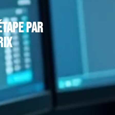
étape par
rix