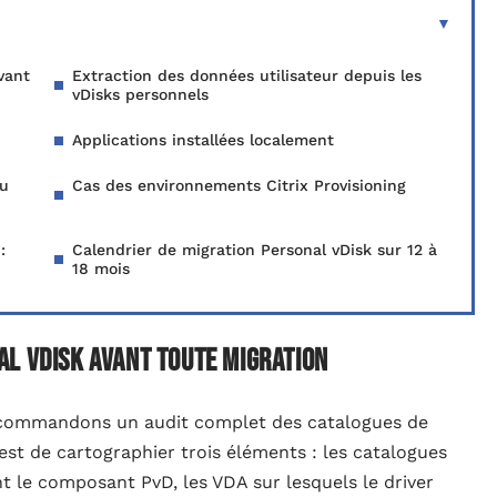
vant
Extraction des données utilisateur depuis les
vDisks personnels
Applications installées localement
du
Cas des environnements Citrix Provisioning
:
Calendrier de migration Personal vDisk sur 12 à
18 mois
al vDisk avant toute migration
recommandons un audit complet des catalogues de
 est de cartographier trois éléments : les catalogues
 le composant PvD, les VDA sur lesquels le driver