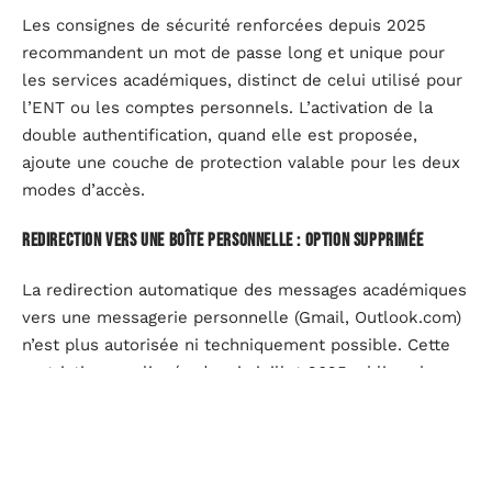
Les consignes de sécurité renforcées depuis 2025
recommandent un mot de passe long et unique pour
les services académiques, distinct de celui utilisé pour
l’ENT ou les comptes personnels. L’activation de la
double authentification, quand elle est proposée,
ajoute une couche de protection valable pour les deux
modes d’accès.
Redirection vers une boîte personnelle : option supprimée
La redirection automatique des messages académiques
vers une messagerie personnelle (Gmail, Outlook.com)
n’est plus autorisée ni techniquement possible. Cette
restriction, appliquée depuis juillet 2025, oblige chaque
agent à consulter directement sa boîte @ac-
grenoble.fr, que ce soit par le webmail ou un client
correctement configuré.