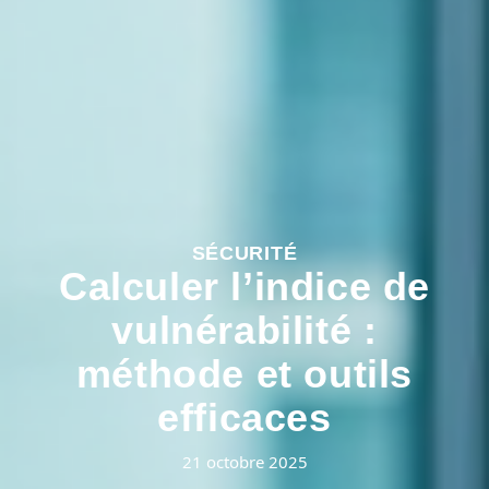
SÉCURITÉ
Calculer l’indice de
vulnérabilité :
méthode et outils
efficaces
21 octobre 2025