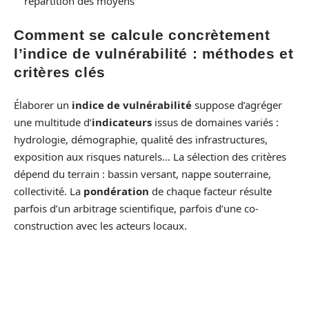
répartition des moyens
Comment se calcule concrètement
l’indice de vulnérabilité : méthodes et
critères clés
Élaborer un
indice de vulnérabilité
suppose d’agréger
une multitude d’
indicateurs
issus de domaines variés :
hydrologie, démographie, qualité des infrastructures,
exposition aux risques naturels… La sélection des critères
dépend du terrain : bassin versant, nappe souterraine,
collectivité. La
pondération
de chaque facteur résulte
parfois d’un arbitrage scientifique, parfois d’une co-
construction avec les acteurs locaux.
La méthode d’agrégation (somme pondérée, moyenne
géométrique, score composite) influence la sensibilité de
l’indice. Impliquer les utilisateurs finaux, collectivités,