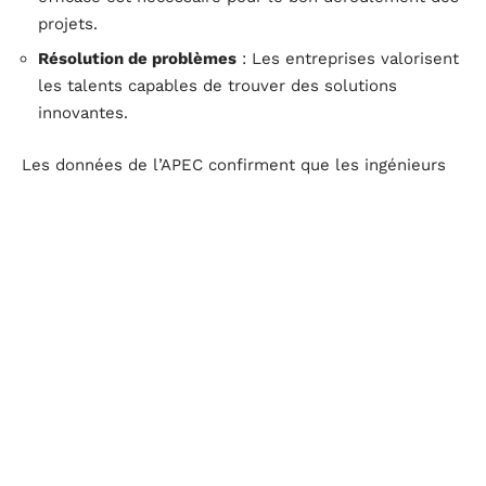
projets.
Résolution de problèmes
: Les entreprises valorisent
les talents capables de trouver des solutions
innovantes.
Les données de l’APEC confirment que les ingénieurs
et développeurs spécialisés sont les profils les plus
courtisés. La crise sanitaire a accéléré la
transformation numérique des entreprises, augmentant
la demande pour ces compétences.
Selon les experts, les entreprises toulousaines devront
continuer à investir dans la formation continue pour
maintenir leur compétitivité sur le marché de l’emploi
IT.