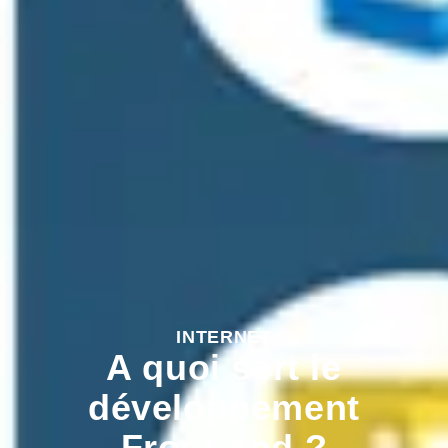
INTERNET
A quoi sert le
développement
Front-end ?