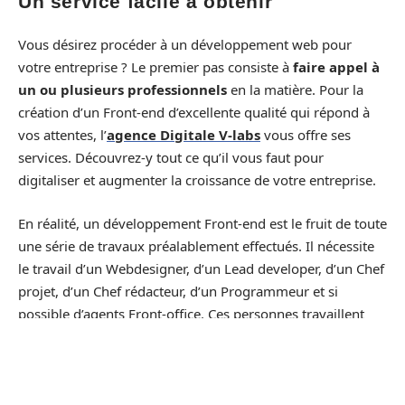
Un service facile à obtenir
Vous désirez procéder à un développement web pour
votre entreprise ? Le premier pas consiste à
faire appel à
un ou plusieurs professionnels
en la matière. Pour la
création d’un Front-end d’excellente qualité qui répond à
vos attentes, l’
agence Digitale V-labs
vous offre ses
services. Découvrez-y tout ce qu’il vous faut pour
digitaliser et augmenter la croissance de votre entreprise.
En réalité, un développement Front-end est le fruit de toute
une série de travaux préalablement effectués. Il nécessite
le travail d’un Webdesigner, d’un Lead developer, d’un Chef
projet, d’un Chef rédacteur, d’un Programmeur et si
possible d’agents Front-office. Ces personnes travaillent
d’une manière complémentaire pour produire le résultat
final attendu en web frontal. Leur travail nécessite
plusieurs logiciels tels que : le CSS, le PAO, le PHP, le CMS,
le Javascript et surtout le HTML. Il est donc difficile de s’y