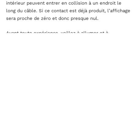
intérieur peuvent entrer en collision à un endroit le
long du câble. Si ce contact est déjà produit, l’affichage
sera proche de zéro et donc presque nul.
Avant toute expérience, veillez à allumer et à
paramétrer votre multimètre afin d’obtenir les
résultats conséquents pour le test de votre câble
coaxial.
D'autres articles sur le site
HIGH-TECH